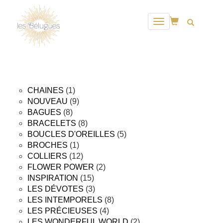
Toggle
navigation
1
CHAINES
1
produit
9
NOUVEAU
9
8
produits
BAGUES
8
produits
8
BRACELETS
8
produits
5
BOUCLES D'OREILLES
5
1
produits
BROCHES
1
produit
12
COLLIERS
12
produits
2
FLOWER POWER
2
15
produits
INSPIRATION
15
produits
3
LES DÉVOTES
3
produits
8
LES INTEMPORELS
8
4
produits
LES PRÉCIEUSES
4
produits
2
LES WONDERFUL WORLD
2