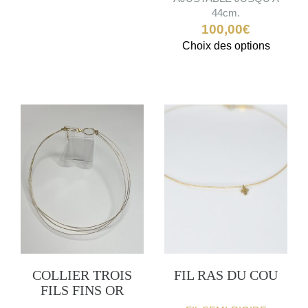
être
44cm.
choisies
100,00
€
sur
Ce
Choix des options
la
produit
page
a
du
plusieu
produit
variatio
Les
options
peuven
être
choisie
sur
la
page
du
produit
COLLIER TROIS
FIL RAS DU COU
FILS FINS OR