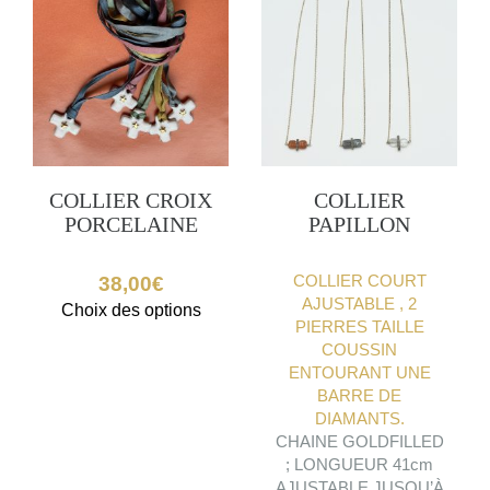
COLLIER CROIX
COLLIER
PORCELAINE
PAPILLON
COLLIER COURT
38,00
€
AJUSTABLE , 2
Ce
Choix des options
PIERRES TAILLE
produit
COUSSIN
a
ENTOURANT UNE
plusieurs
BARRE DE
variations.
DIAMANTS.
Les
CHAINE GOLDFILLED
options
; LONGUEUR 41cm
peuvent
AJUSTABLE JUSQU’À