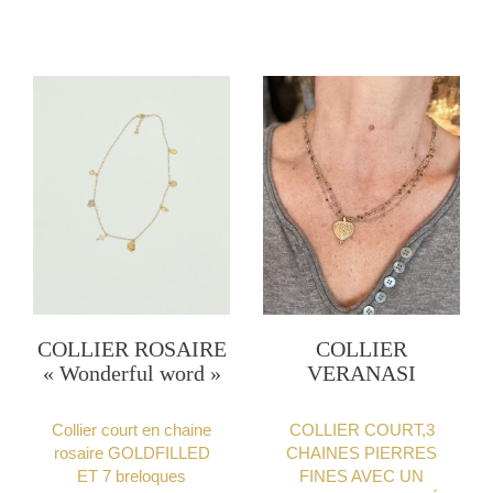
variatio
Les
options
peuven
être
choisie
sur
la
page
du
produit
COLLIER ROSAIRE
COLLIER
« Wonderful word »
VERANASI
Collier court en chaine
COLLIER COURT,3
rosaire GOLDFILLED
CHAINES PIERRES
ET 7 breloques
FINES AVEC UN