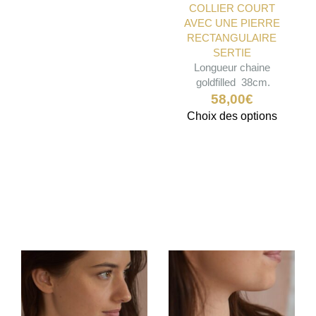
COLLIER COURT
AVEC UNE PIERRE
RECTANGULAIRE
SERTIE
Longueur chaine
goldfilled 38cm.
58,00
€
Ce
Choix des options
produit
a
plusieu
variatio
Les
options
peuven
être
choisie
sur
la
page