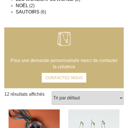
2
produits
NOËL
2
produits
6
SAUTOIRS
6
produits
Pour une demande personnalisée merci de contacter
la créatrice
CONTACTEZ-NOUS
12 résultats affichés