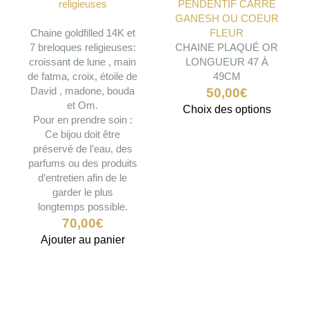
religieuses
PENDENTIF CARRÉ
GANESH OU COEUR
Chaine goldfilled 14K et
FLEUR
7 breloques religieuses:
CHAINE PLAQUÉ OR
croissant de lune , main
LONGUEUR 47 À
de fatma, croix, étoile de
49CM
David , madone, bouda
50,00
€
et Om.
Ce
Choix des options
Pour en prendre soin :
produit
Ce bijou doit être
a
préservé de l’eau, des
plusieu
parfums ou des produits
variatio
d’entretien afin de le
Les
garder le plus
options
longtemps possible.
peuven
70,00
€
être
Ajouter au panier
choisie
sur
la
page
du