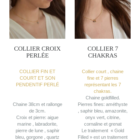
du
produit
COLLIER CROIX
COLLIER 7
PERLÉE
CHAKRAS
COLLIER FIN ET
Collier court , chaine
COURT ET SON
fine et 7 pierres
PENDENTIF PERLÉ
représentant les 7
chakras.
Chaine goldfilled.
Chaine 38cm et rallonge
Pierres fines: améthyste
de 3cm.
, saphir bleu, amazonite,
Croix et pierre: aigue
onyx vert, citrine,
marine , labradorite,
cornaline et grenat
pierre de lune , saphir
Le traitement « Gold
bleu, gorgone , quartz
Filled » est un traitement