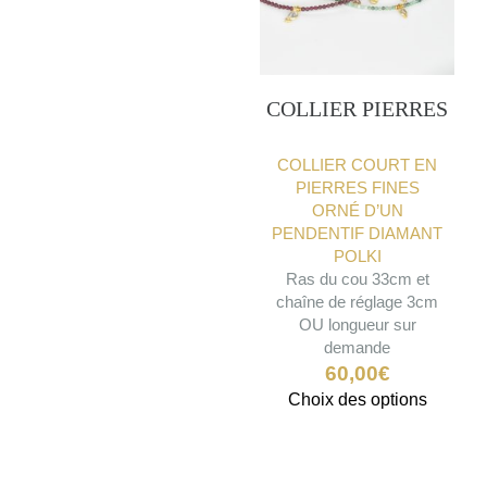
COLLIER PIERRES
COLLIER COURT EN
PIERRES FINES
ORNÉ D’UN
PENDENTIF DIAMANT
POLKI
Ras du cou 33cm et
chaîne de réglage 3cm
OU longueur sur
demande
60,00
€
Ce
Choix des options
produit
a
plusieu