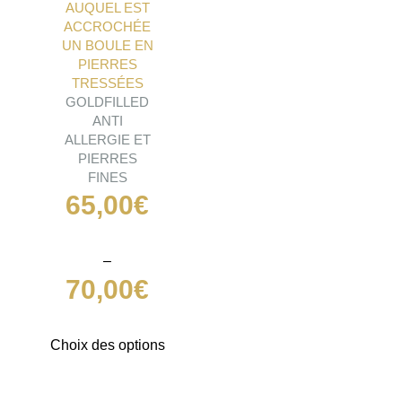
AUQUEL EST
ACCROCHÉE
UN BOULE EN
PIERRES
TRESSÉES
GOLDFILLED
ANTI
ALLERGIE ET
PIERRES
FINES
65,00
€
–
70,00
€
Plage
Ce
Choix des options
de
produit
prix :
a