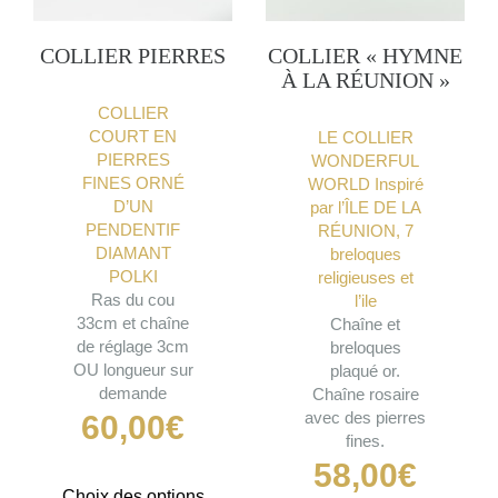
COLLIER PIERRES
COLLIER « HYMNE
À LA RÉUNION »
COLLIER
COURT EN
LE COLLIER
PIERRES
WONDERFUL
FINES ORNÉ
WORLD Inspiré
D’UN
par l’ÎLE DE LA
PENDENTIF
RÉUNION, 7
DIAMANT
breloques
POLKI
religieuses et
Ras du cou
l’ile
33cm et chaîne
Chaîne et
de réglage 3cm
breloques
OU longueur sur
plaqué or.
demande
Chaîne rosaire
avec des pierres
60,00
€
fines.
58,00
€
Ce
Choix des options