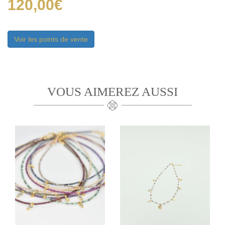
120,00
€
FINS
OR
Voir les points de vente
VOUS AIMEREZ AUSSI