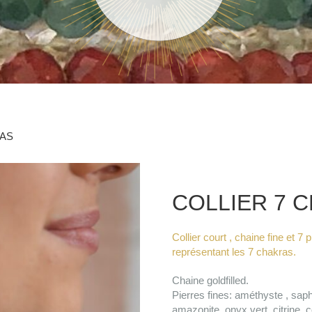
RAS
COLLIER 7 
Collier court , chaine fine et 7 
représentant les 7 chakras.
Chaine goldfilled.
Pierres fines: améthyste , saph
amazonite, onyx vert, citrine, c