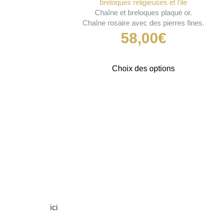
breloques religieuses et l’ile
Chaîne et breloques plaqué or.
Chaîne rosaire avec des pierres fines.
58,00
€
Ce
Choix des options
produit
a
plusieurs
variations.
Les
options
peuvent
être
choisies
sur
la
page
ici
du
produit