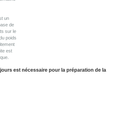
st un
base de
ts sur le
du poids
raitement
ite est
ique.
jours est nécessaire pour la préparation de la