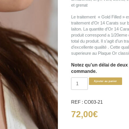
et grenat
Le traitement « Gold Filled » e
traitement d’Or 14 Carats sur 
laiton. La quantite d’Or 14 Cara
produit correspond a 1/20eme 
total du produit. Il s’agit d’un t
d’excellente qualité . Cette qual
superieure au Plaque Or class
Notez qu'un délai de deux 
commande.
quantité
Ajouter au panier
de
COLLIER
7
REF : CO03-21
CHAKRAS
72,00
€