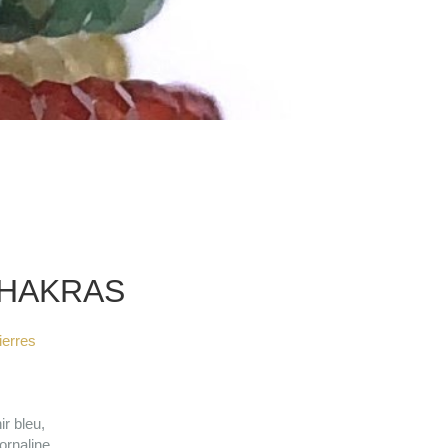
CHAKRAS
pierres
ir bleu,
ornaline