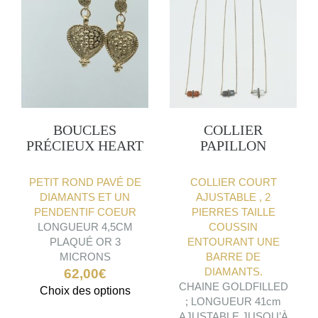
BOUCLES
COLLIER
PRÉCIEUX HEART
PAPILLON
PETIT ROND PAVÉ DE
COLLIER COURT
DIAMANTS ET UN
AJUSTABLE , 2
PENDENTIF COEUR
PIERRES TAILLE
LONGUEUR 4,5CM
COUSSIN
PLAQUÉ OR 3
ENTOURANT UNE
MICRONS
BARRE DE
DIAMANTS.
62,00
€
CHAINE GOLDFILLED
Ce
Choix des options
; LONGUEUR 41cm
produit
AJUSTABLE JUSQU’À