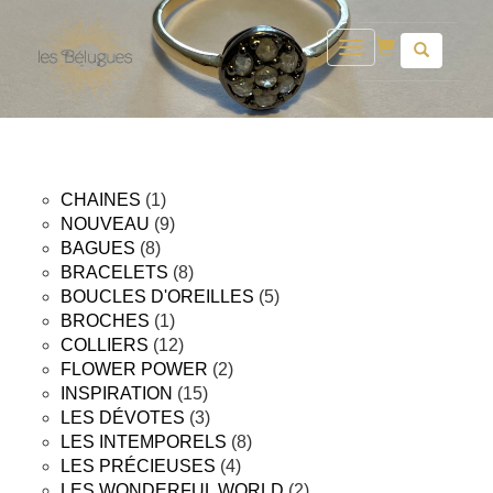
Toggle
navigation
1
CHAINES
1
produit
9
NOUVEAU
9
8
produits
BAGUES
8
produits
8
BRACELETS
8
produits
5
BOUCLES D'OREILLES
5
1
produits
BROCHES
1
produit
12
COLLIERS
12
produits
2
FLOWER POWER
2
15
produits
INSPIRATION
15
produits
3
LES DÉVOTES
3
produits
8
LES INTEMPORELS
8
4
produits
LES PRÉCIEUSES
4
produits
2
LES WONDERFUL WORLD
2