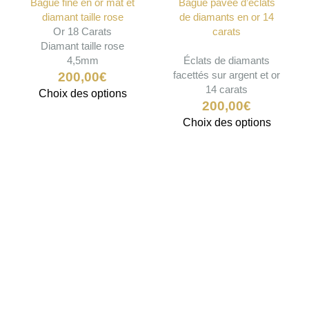
Bague fine en or mat et
Bague pavée d’éclats
diamant taille rose
de diamants en or 14
Or 18 Carats
carats
Diamant taille rose
4,5mm
Éclats de diamants
facettés sur argent et or
200,00
€
14 carats
Ce
Choix des options
200,00
€
produit
Ce
Choix des options
a
produit
plusieurs
a
variations.
plusieu
Les
variatio
options
Les
peuvent
options
être
peuven
choisies
être
sur
choisie
la
sur
page
la
du
page
produit