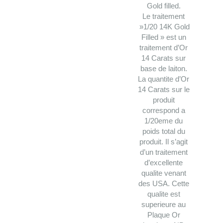
options
Gold filled.
peuvent
Le traitement
»1/20 14K Gold
être
Filled » est un
choisies
traitement d’Or
sur
14 Carats sur
la
base de laiton.
page
La quantite d’Or
du
14 Carats sur le
produit
produit
correspond a
1/20eme du
poids total du
produit. Il s’agit
d’un traitement
d’excellente
qualite venant
des USA. Cette
qualite est
superieure au
Plaque Or