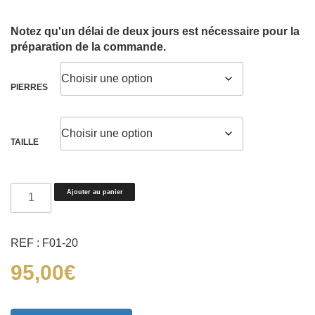
Notez qu'un délai de deux jours est nécessaire pour la
préparation de la commande.
PIERRES
TAILLE
quantité
Ajouter au panier
de
BAGUE
"FLOWERS
REF : F01-20
POWER"
95,00
€