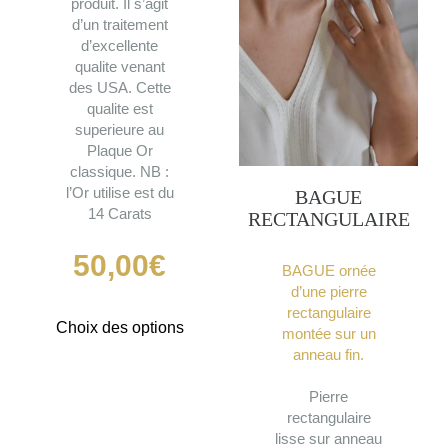
produit. Il s’agit
peuven
d’un traitement
être
d’excellente
choisie
qualite venant
sur
des USA. Cette
la
qualite est
page
superieure au
Plaque Or
du
classique. NB :
produit
l’Or utilise est du
BAGUE
14 Carats
RECTANGULAIRE
50,00
€
BAGUE ornée
d’une pierre
rectangulaire
Ce
Choix des options
montée sur un
produit
anneau fin.
a
plusieurs
Pierre
variations.
rectangulaire
Les
lisse sur anneau