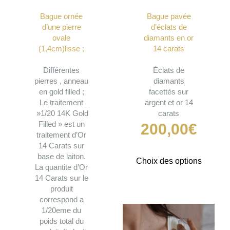
Bague ornée
Bague pavée
d’une pierre
d’éclats de
ovale
diamants en or
(1,4cm)lisse ;
14 carats
Différentes
Éclats de
pierres , anneau
diamants
en gold filled ;
facettés sur
Le traitement
argent et or 14
»1/20 14K Gold
carats
Filled » est un
200,00
€
traitement d’Or
14 Carats sur
base de laiton.
Ce
Choix des options
La quantite d’Or
produit
14 Carats sur le
a
produit
plusieu
correspond a
variatio
1/20eme du
Les
poids total du
options